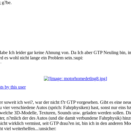
 g?be.
Habe Ich leider gar keine Ahnung von. Da Ich aber GTP Neuling bin, inte
d es wohl nicht lange ein Problem sein.:supi:
ber soweit ich wei?, war der nicht f?r GTP vorgesehen. Gibt es eine neu
u vier verschiedene Autos (sprich: Fahrphysiken) hast, sonst nur eins b
, welche 3D-Modelle, Texturen, Sounds usw. geladen werden sollen. Di
r, n?mlich der des Autos (und die damit verbundene Fahrphysik) hinzu.
nicht wirklich vermisst, seit GTP drau?en ist, bin ich in den anderen M
t viel weiterhelfen...:unsicher: