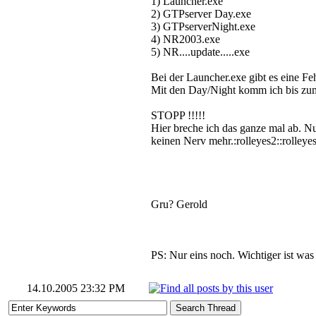
1) Launcher.exe
2) GTPserver Day.exe
3) GTPserverNight.exe
4) NR2003.exe
5) NR....update.....exe
Bei der Launcher.exe gibt es eine F
Mit den Day/Night komm ich bis zum 
STOPP !!!!!
Hier breche ich das ganze mal ab. Nu
keinen Nerv mehr.:rolleyes2::rolleyes
Gru? Gerold
PS: Nur eins noch. Wichtiger ist was
14.10.2005 23:32 PM