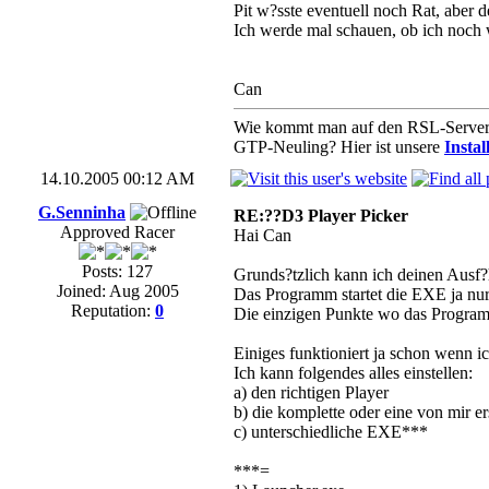
Pit w?sste eventuell noch Rat, aber 
Ich werde mal schauen, ob ich noch w
Can
Wie kommt man auf den RSL-Serve
GTP-Neuling? Hier ist unsere
Install
14.10.2005 00:12 AM
G.Senninha
RE:??D3 Player Picker
Approved Racer
Hai Can
Posts: 127
Grunds?tzlich kann ich deinen Ausf?
Joined: Aug 2005
Das Programm startet die EXE ja nur,
Reputation:
0
Die einzigen Punkte wo das Programm
Einiges funktioniert ja schon wenn i
Ich kann folgendes alles einstellen:
a) den richtigen Player
b) die komplette oder eine von mir ers
c) unterschiedliche EXE***
***=