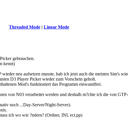
Threaded Mode
|
Linear Mode
rPicker gebrauchen.
m kennt)
ieder neu aufsetzen musste, hab ich jetzt auch die meisten Sim's wie
isten D3 Player Picker wieder zum Vorschein geholt.
nthaltenen Mod's funktioniert das Programm einwandfrei.
tionen von N03 verarbeitet werden und deshalb m?chte ich die von GT
ativ noch ...Day-Server/Night-Server).
nix.
uss ich wo wie ?ndern? (Ordner, INI, ect.pp)