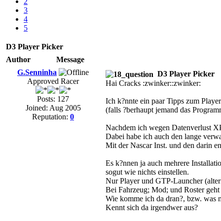
2
3
4
5
D3 Player Picker
Author
Message
G.Senninha
D3 Player Picker
Approved Racer
Hai Cracks :zwinker::zwinker:
Posts: 127
Ich k?nnte ein paar Tipps zum Playe
Joined: Aug 2005
(falls ?berhaupt jemand das Program
Reputation:
0
Nachdem ich wegen Datenverlust XP w
Dabei habe ich auch den lange verwa
Mit der Nascar Inst. und den darin e
Es k?nnen ja auch mehrere Installa
sogut wie nichts einstellen.
Nur Player und GTP-Launcher (altern
Bei Fahrzeug; Mod; und Roster geht 
Wie komme ich da dran?, bzw. was m
Kennt sich da irgendwer aus?