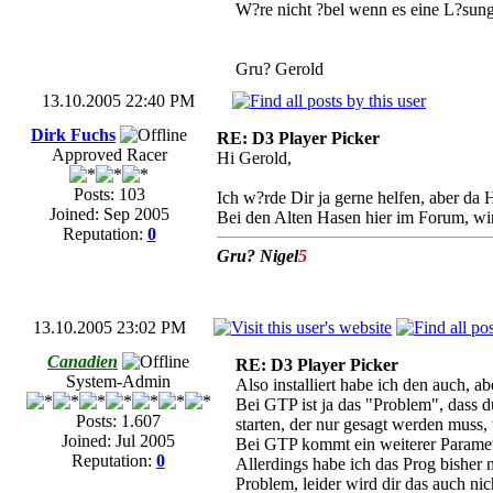
W?re nicht ?bel wenn es eine L?sung
Gru? Gerold
13.10.2005 22:40 PM
Dirk Fuchs
RE: D3 Player Picker
Approved Racer
Hi Gerold,
Posts: 103
Ich w?rde Dir ja gerne helfen, aber da 
Joined: Sep 2005
Bei den Alten Hasen hier im Forum, wir
Reputation:
0
Gru? Nigel
5
13.10.2005 23:02 PM
Canadien
RE: D3 Player Picker
System-Admin
Also installiert habe ich den auch, a
Bei GTP ist ja das "Problem", dass d
Posts: 1.607
starten, der nur gesagt werden muss
Joined: Jul 2005
Bei GTP kommt ein weiterer Paramete
Reputation:
0
Allerdings habe ich das Prog bisher 
Problem, leider wird dir das auch nich