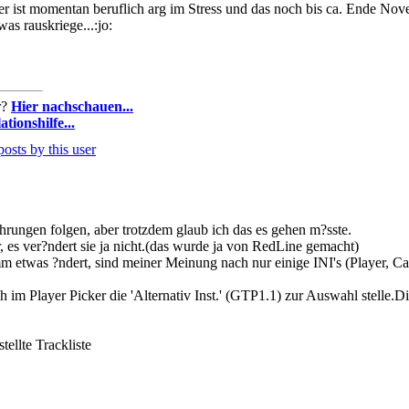
der ist momentan beruflich arg im Stress und das noch bis ca. Ende Nov
as rauskriege...:jo:
r?
Hier nachschauen...
ationshilfe...
hrungen folgen, aber trotzdem glaub ich das es gehen m?sste.
 es ver?ndert sie ja nicht.(das wurde ja von RedLine gemacht)
 etwas ?ndert, sind meiner Meinung nach nur einige INI's (Player, Car
ch im Player Picker die 'Alternativ Inst.' (GTP1.1) zur Auswahl stell
tellte Trackliste