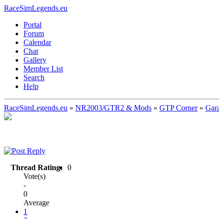
RaceSimLegends.eu
Portal
Forum
Calendar
Chat
Gallery
Member List
Search
Help
RaceSimLegends.eu
»
NR2003/GTR2 & Mods
»
GTP Corner
»
Gar
Thread Rating:
0
Vote(s)
-
0
Average
1