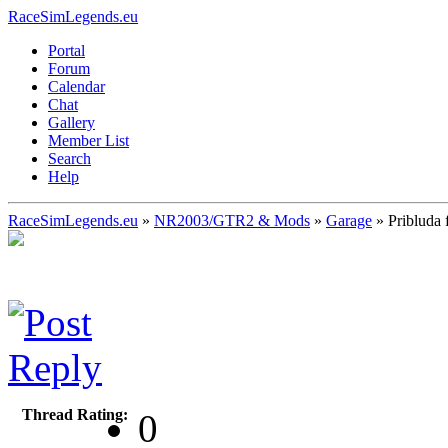
RaceSimLegends.eu
Portal
Forum
Calendar
Chat
Gallery
Member List
Search
Help
RaceSimLegends.eu
»
NR2003/GTR2 & Mods
»
Garage
»
Pribluda 
Thread Rating:
0