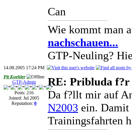
Can
Wie kommt man a
nachschauen...
GTP-Neuling? Hier
14.08.2005 17:24 PM
Pit Koehler
RE: Pribluda f?r
GTP-Admin
Da f?llt mir auf A
Posts: 216
Joined: Jul 2005
Reputation:
0
N2003
ein. Damit
Trainingsfahrten h