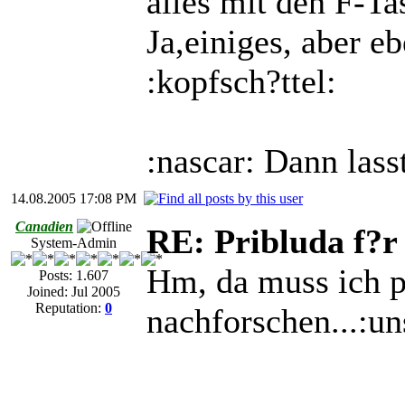
alles mit den F-Tas
Ja,einiges, aber e
:kopfsch?ttel:
:nascar: Dann lass
14.08.2005 17:08 PM
Canadien
RE: Pribluda f?r
System-Admin
Hm, da muss ich p
Posts: 1.607
Joined: Jul 2005
Reputation:
0
nachforschen...:un