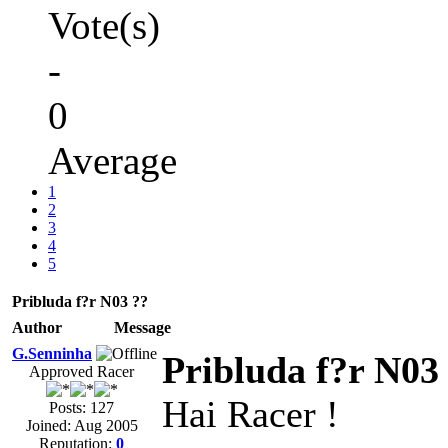
Vote(s)
-
0
Average
1
2
3
4
5
Pribluda f?r N03 ??
Author
Message
G.Senninha
Pribluda f?r N03
Approved Racer
Hai Racer !
Posts: 127
Joined: Aug 2005
Reputation:
0