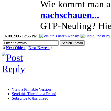
Wie kommt man a
nachschauen...
GTP-Neuling? Hier
16.08.2005 12:56 PM
«
Next Oldest
|
Next Newest
»
View a Printable Version
Send this Thread to a Friend
Subscribe to this thread