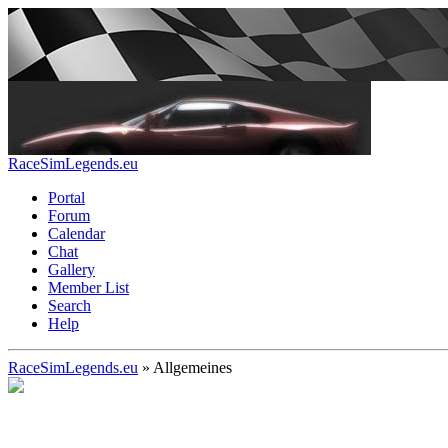
RaceSimLegends.eu
Portal
Forum
Calendar
Chat
Gallery
Member List
Search
Help
RaceSimLegends.eu
»
Allgemeines